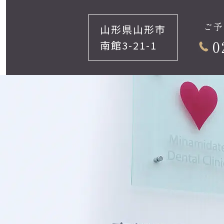
ご予
山形県山形市
0
南館3-21-1