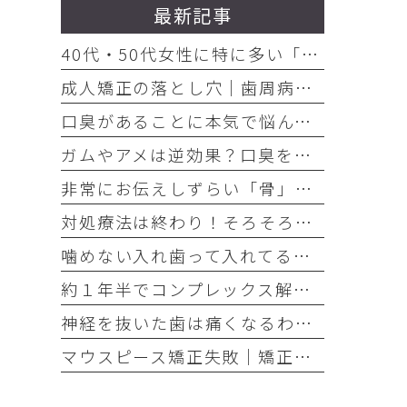
最新記事
40代・50代女性に特に多い「お口の悩み」3選
成人矯正の落とし穴｜歯周病放置で歯が抜けた
口臭があることに本気で悩んでいるのなら、口臭を本気で治そう
ガムやアメは逆効果？口臭を「ごまかす人」と「治す人」の決定的な違い
非常にお伝えしずらい「骨」の話・・・骨は元には戻せない？
対処療法は終わり！そろそろ本気でお口の健康とは何かを考えませんか
噛めない入れ歯って入れてる意味ありますか？
約１年半でコンプレックス解消｜大変だけどやって良かった歯の矯正治療
神経を抜いた歯は痛くなるわけがない！それは嘘です
マウスピース矯正失敗｜矯正したのに後戻り｜最近よく聞くけどそれってなんで？