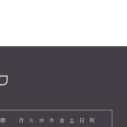
時間
月
火
水
木
金
土
日
祝