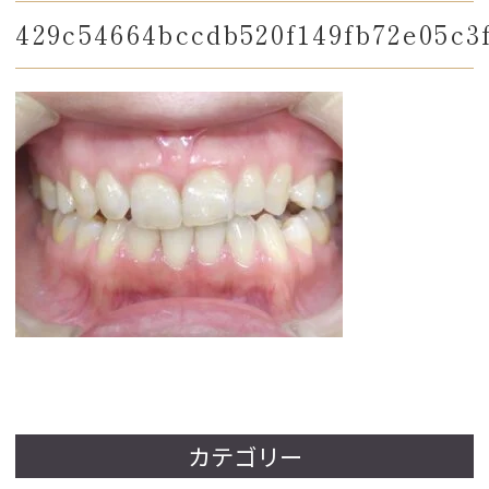
429c54664bccdb520f149fb72e05c3
カテゴリー