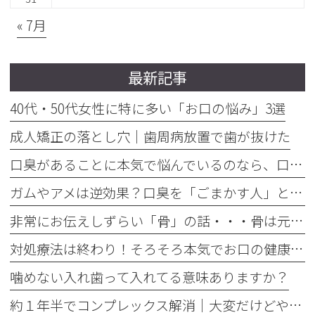
« 7月
最新記事
40代・50代女性に特に多い「お口の悩み」3選
成人矯正の落とし穴｜歯周病放置で歯が抜けた
口臭があることに本気で悩んでいるのなら、口臭を本気で治そう
ガムやアメは逆効果？口臭を「ごまかす人」と「治す人」の決定的な違い
非常にお伝えしずらい「骨」の話・・・骨は元には戻せない？
対処療法は終わり！そろそろ本気でお口の健康とは何かを考えませんか
噛めない入れ歯って入れてる意味ありますか？
約１年半でコンプレックス解消｜大変だけどやって良かった歯の矯正治療