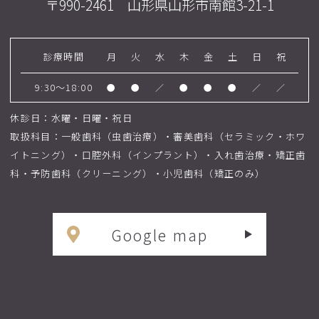
〒990-2461 山形県山形市南館3-21-1
診療時間
月
火
水
木
金
土
日
祝
9:30～18:00
●
●
／
●
●
●
／
／
休診日：水曜・日曜・祝日
取扱科目：一般歯科（虫歯治療）・審美歯科（セラミック・ホワ
イトニング）・口腔外科（インプラント）・入れ歯治療・矯正歯
科・予防歯科（クリーニング）・小児歯科（矯正のみ）
Google map