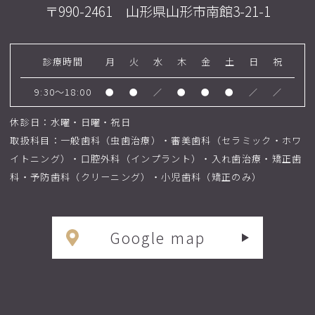
〒990-2461 山形県山形市南館3-21-1
診療時間
月
火
水
木
金
土
日
祝
9:30～18:00
●
●
／
●
●
●
／
／
休診日：水曜・日曜・祝日
取扱科目：一般歯科（虫歯治療）・審美歯科（セラミック・ホワ
イトニング）・口腔外科（インプラント）・入れ歯治療・矯正歯
科・予防歯科（クリーニング）・小児歯科（矯正のみ）
Google map