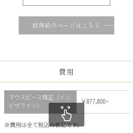
症例紹介ページはこちら
費用
マウスピース矯正（イン
￥877,800~
ビザライン）
※費用は全て税込み表記です。
スクロール