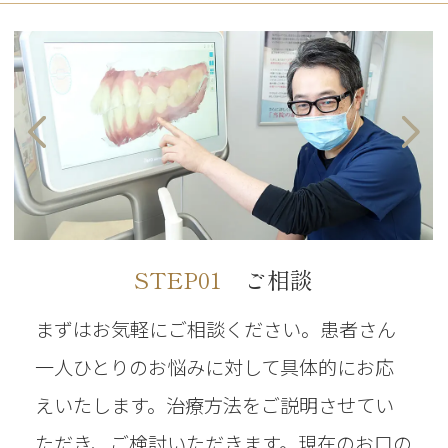
STEP05
STEP01
STEP03
STEP04
STEP02
ご相談
まずはお気軽にご相談ください。患者さん
一人ひとりのお悩みに対して具体的にお応
えいたします。
治療方法をご説明させてい
ただき、ご検討いただきます。現在のお口の