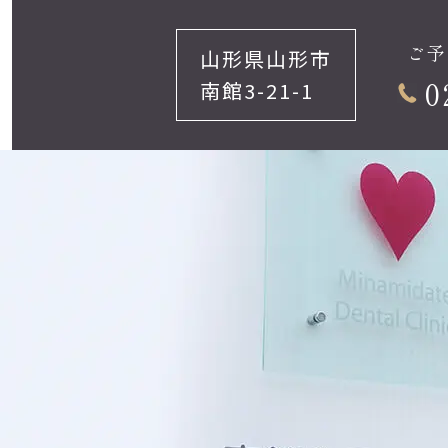
ご予
山形県山形市
0
南館3-21-1