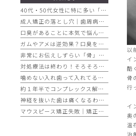
40代・50代女性に特に多い「お口の悩み」3選
成人矯正の落とし穴｜歯周病放置で歯が抜けた
口臭があることに本気で悩んでいるのなら、口臭を本気で治そう
ガムやアメは逆効果？口臭を「ごまかす人」と「治す人」の決定的な違い
以
非常にお伝えしずらい「骨」の話・・・骨は元には戻せない？
イ
対処療法は終わり！そろそろ本気でお口の健康とは何かを考えませんか
酷
噛めない入れ歯って入れてる意味ありますか？
骨
行
約１年半でコンプレックス解消｜大変だけどやって良かった歯の矯正治療
神経を抜いた歯は痛くなるわけがない！それは嘘です
イ
マウスピース矯正失敗｜矯正したのに後戻り｜最近よく聞くけどそれってなんで？
奥
温
治