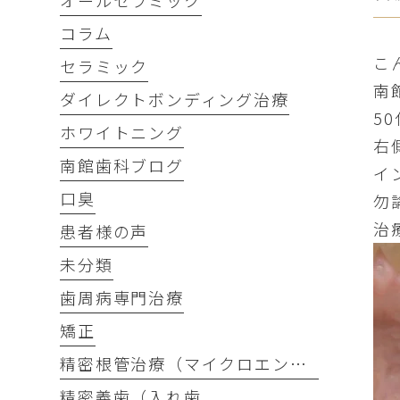
オールセラミック
コラム
こ
セラミック
南
ダイレクトボンディング治療
5
ホワイトニング
右
南館歯科ブログ
イ
口臭
勿
治
患者様の声
未分類
歯周病専門治療
矯正
精密根管治療（マイクロエンド）
精密義歯（入れ歯