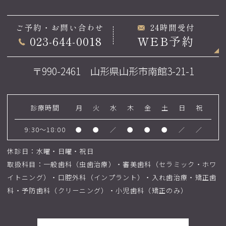
ご予約・お問い合わせ
24時間受付
023-644-0018
WEB予約
〒990-2461 山形県山形市南館3-21-1
診療時間
月
火
水
木
金
土
日
祝
9:30～18:00
●
●
／
●
●
●
／
／
休診日：水曜・日曜・祝日
取扱科目：一般歯科（虫歯治療）・審美歯科（セラミック・ホワ
イトニング）・口腔外科（インプラント）・入れ歯治療・矯正歯
科・予防歯科（クリーニング）・小児歯科（矯正のみ）