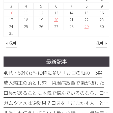
3
4
5
6
7
8
9
10
11
12
13
14
15
16
17
18
19
20
21
22
23
24
25
26
27
28
29
30
31
« 6月
8月 »
最新記事
40代・50代女性に特に多い「お口の悩み」3選
成人矯正の落とし穴｜歯周病放置で歯が抜けた
口臭があることに本気で悩んでいるのなら、口臭を本気で治そう
ガムやアメは逆効果？口臭を「ごまかす人」と「治す人」の決定的な違い