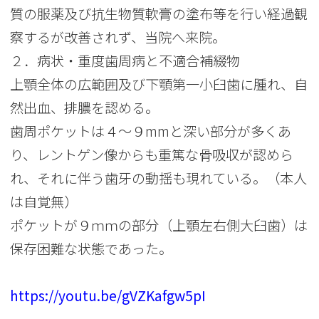
質の服薬及び抗生物質軟膏の塗布等を行い経過観
察するが改善されず、当院へ来院。
２．病状・重度歯周病と不適合補綴物
上顎全体の広範囲及び下顎第一小臼歯に腫れ、自
然出血、排膿を認める。
歯周ポケットは４～９mmと深い部分が多くあ
り、レントゲン像からも重篤な骨吸収が認めら
れ、それに伴う歯牙の動揺も現れている。（本人
は自覚無）
ポケットが９ｍｍの部分（上顎左右側大臼歯）は
保存困難な状態であった。
https://youtu.be/gVZKafgw5pI