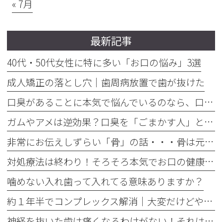
« 7月
最新記事
40代・50代女性に特に多い「お口の悩み」3選
成人矯正の落とし穴｜歯周病放置で歯が抜けた
口臭があることに本気で悩んでいるのなら、口臭を本気で治そう
ガムやアメは逆効果？口臭を「ごまかす人」と「治す人」の決定的な違い
非常にお伝えしずらい「骨」の話・・・骨は元には戻せない？
対処療法は終わり！そろそろ本気でお口の健康とは何かを考えませんか
噛めない入れ歯って入れてる意味ありますか？
約１年半でコンプレックス解消｜大変だけどやって良かった歯の矯正治療
神経を抜いた歯は痛くなるわけがない！それは嘘です