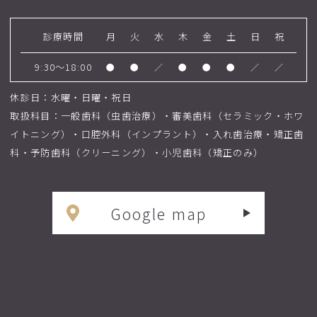
診療時間
月
火
水
木
金
土
日
祝
9:30～18:00
●
●
／
●
●
●
／
／
休診日：水曜・日曜・祝日
取扱科目：一般歯科（虫歯治療）・審美歯科（セラミック・ホワ
イトニング）・口腔外科（インプラント）・入れ歯治療・矯正歯
科・予防歯科（クリーニング）・小児歯科（矯正のみ）
Google map