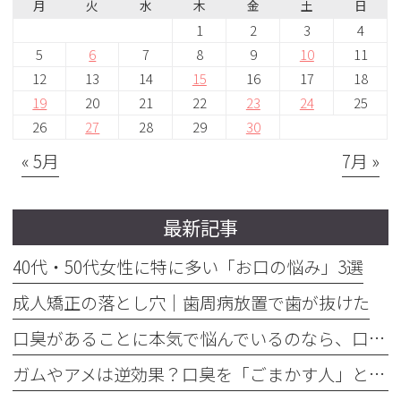
月
火
水
木
金
土
日
1
2
3
4
5
6
7
8
9
10
11
12
13
14
15
16
17
18
19
20
21
22
23
24
25
26
27
28
29
30
« 5月
7月 »
最新記事
40代・50代女性に特に多い「お口の悩み」3選
成人矯正の落とし穴｜歯周病放置で歯が抜けた
口臭があることに本気で悩んでいるのなら、口臭を本気で治そう
ガムやアメは逆効果？口臭を「ごまかす人」と「治す人」の決定的な違い