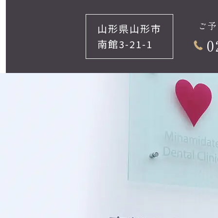
ご予
山形県山形市
0
南館3-21-1