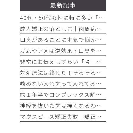
最新記事
40代・50代女性に特に多い「お口の悩み」3選
成人矯正の落とし穴｜歯周病放置で歯が抜けた
口臭があることに本気で悩んでいるのなら、口臭を本気で治そう
ガムやアメは逆効果？口臭を「ごまかす人」と「治す人」の決定的な違い
非常にお伝えしずらい「骨」の話・・・骨は元には戻せない？
対処療法は終わり！そろそろ本気でお口の健康とは何かを考えませんか
噛めない入れ歯って入れてる意味ありますか？
約１年半でコンプレックス解消｜大変だけどやって良かった歯の矯正治療
神経を抜いた歯は痛くなるわけがない！それは嘘です
マウスピース矯正失敗｜矯正したのに後戻り｜最近よく聞くけどそれってなんで？