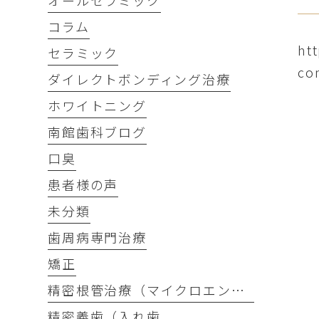
オールセラミック
コラム
ht
セラミック
co
ダイレクトボンディング治療
ホワイトニング
南館歯科ブログ
口臭
患者様の声
未分類
歯周病専門治療
矯正
精密根管治療（マイクロエンド）
精密義歯（入れ歯