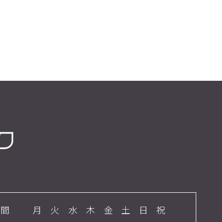
時間
月
火
水
木
金
土
日
祝