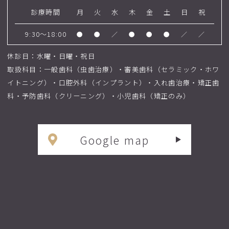
診療時間
月
火
水
木
金
土
日
祝
9:30～18:00
●
●
／
●
●
●
／
／
休診日：水曜・日曜・祝日
取扱科目：一般歯科（虫歯治療）・審美歯科（セラミック・ホワ
イトニング）・口腔外科（インプラント）・入れ歯治療・矯正歯
科・予防歯科（クリーニング）・小児歯科（矯正のみ）
Google map