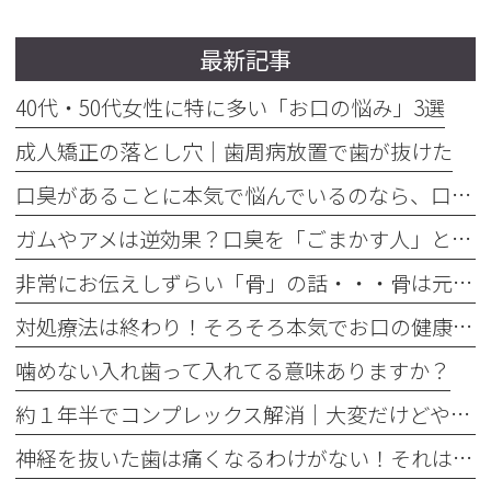
最新記事
40代・50代女性に特に多い「お口の悩み」3選
成人矯正の落とし穴｜歯周病放置で歯が抜けた
口臭があることに本気で悩んでいるのなら、口臭を本気で治そう
ガムやアメは逆効果？口臭を「ごまかす人」と「治す人」の決定的な違い
非常にお伝えしずらい「骨」の話・・・骨は元には戻せない？
対処療法は終わり！そろそろ本気でお口の健康とは何かを考えませんか
噛めない入れ歯って入れてる意味ありますか？
約１年半でコンプレックス解消｜大変だけどやって良かった歯の矯正治療
神経を抜いた歯は痛くなるわけがない！それは嘘です