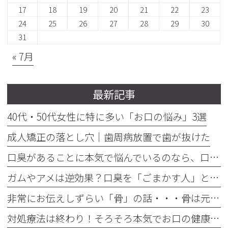
17
18
19
20
21
22
23
24
25
26
27
28
29
30
31
« 7月
最新記事
40代・50代女性に特に多い「お口の悩み」3選
成人矯正の落とし穴｜歯周病放置で歯が抜けた
口臭があることに本気で悩んでいるのなら、口臭を本気で治そう
ガムやアメは逆効果？口臭を「ごまかす人」と「治す人」の決定的な違い
非常にお伝えしずらい「骨」の話・・・骨は元には戻せない？
対処療法は終わり！そろそろ本気でお口の健康とは何かを考えませんか