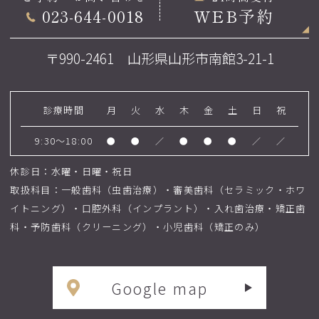
023-644-0018
WEB予約
〒990-2461 山形県山形市南館3-21-1
診療時間
月
火
水
木
金
土
日
祝
9:30～18:00
●
●
／
●
●
●
／
／
休診日：水曜・日曜・祝日
取扱科目：一般歯科（虫歯治療）・審美歯科（セラミック・ホワ
イトニング）・口腔外科（インプラント）・入れ歯治療・矯正歯
科・予防歯科（クリーニング）・小児歯科（矯正のみ）
Google map