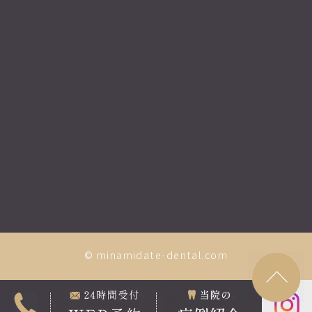
© minamidate-dental.com