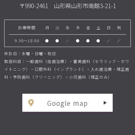
〒990-2461 山形県山形市南館3-21-1
診療時間
月
火
水
木
金
土
日
祝
9:30～18:00
●
●
／
●
●
●
／
／
休診日：水曜・日曜・祝日
取扱科目：一般歯科（虫歯治療）・審美歯科（セラミック・ホワ
イトニング）・口腔外科（インプラント）・入れ歯治療・矯正歯
科・予防歯科（クリーニング）・小児歯科（矯正のみ）
Google map