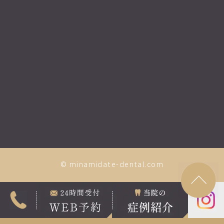
© minamidate-dental.com