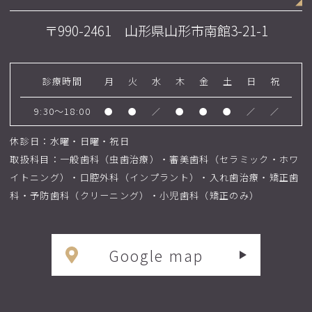
〒990-2461 山形県山形市南館3-21-1
診療時間
月
火
水
木
金
土
日
祝
9:30～18:00
●
●
／
●
●
●
／
／
休診日：水曜・日曜・祝日
取扱科目：一般歯科（虫歯治療）・審美歯科（セラミック・ホワ
イトニング）・口腔外科（インプラント）・入れ歯治療・矯正歯
科・予防歯科（クリーニング）・小児歯科（矯正のみ）
Google map