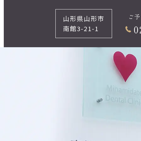
ご予
山形県山形市
0
南館3-21-1