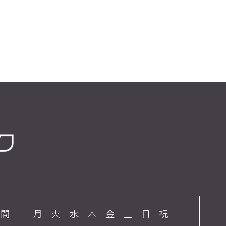
時間
月
火
水
木
金
土
日
祝