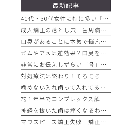
最新記事
40代・50代女性に特に多い「お口の悩み」3選
成人矯正の落とし穴｜歯周病放置で歯が抜けた
口臭があることに本気で悩んでいるのなら、口臭を本気で治そう
ガムやアメは逆効果？口臭を「ごまかす人」と「治す人」の決定的な違い
非常にお伝えしずらい「骨」の話・・・骨は元には戻せない？
対処療法は終わり！そろそろ本気でお口の健康とは何かを考えませんか
噛めない入れ歯って入れてる意味ありますか？
約１年半でコンプレックス解消｜大変だけどやって良かった歯の矯正治療
神経を抜いた歯は痛くなるわけがない！それは嘘です
マウスピース矯正失敗｜矯正したのに後戻り｜最近よく聞くけどそれってなんで？