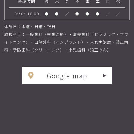
診療時間
月
火
水
木
金
土
日
祝
9:30～18:00
●
●
／
●
●
●
／
／
休診日：水曜・日曜・祝日
取扱科目：一般歯科（虫歯治療）・審美歯科（セラミック・ホワ
イトニング）・口腔外科（インプラント）・入れ歯治療・矯正歯
科・予防歯科（クリーニング）・小児歯科（矯正のみ）
Google map