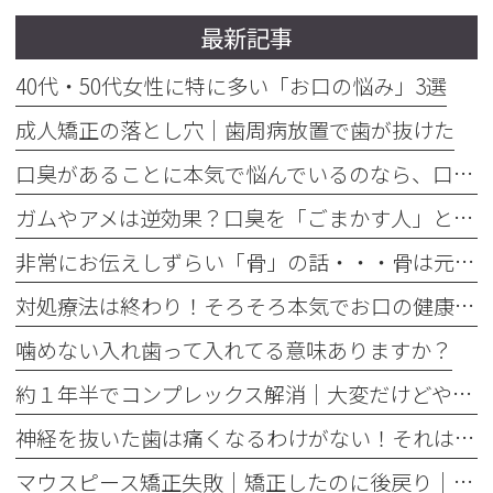
最新記事
40代・50代女性に特に多い「お口の悩み」3選
成人矯正の落とし穴｜歯周病放置で歯が抜けた
口臭があることに本気で悩んでいるのなら、口臭を本気で治そう
ガムやアメは逆効果？口臭を「ごまかす人」と「治す人」の決定的な違い
非常にお伝えしずらい「骨」の話・・・骨は元には戻せない？
対処療法は終わり！そろそろ本気でお口の健康とは何かを考えませんか
噛めない入れ歯って入れてる意味ありますか？
約１年半でコンプレックス解消｜大変だけどやって良かった歯の矯正治療
神経を抜いた歯は痛くなるわけがない！それは嘘です
マウスピース矯正失敗｜矯正したのに後戻り｜最近よく聞くけどそれってなんで？