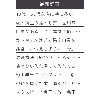
最新記事
40代・50代女性に特に多い「お口の悩み」3選
成人矯正の落とし穴｜歯周病放置で歯が抜けた
口臭があることに本気で悩んでいるのなら、口臭を本気で治そう
ガムやアメは逆効果？口臭を「ごまかす人」と「治す人」の決定的な違い
非常にお伝えしずらい「骨」の話・・・骨は元には戻せない？
対処療法は終わり！そろそろ本気でお口の健康とは何かを考えませんか
噛めない入れ歯って入れてる意味ありますか？
約１年半でコンプレックス解消｜大変だけどやって良かった歯の矯正治療
神経を抜いた歯は痛くなるわけがない！それは嘘です
マウスピース矯正失敗｜矯正したのに後戻り｜最近よく聞くけどそれってなんで？