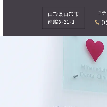
ご予
山形県山形市
0
南館3-21-1