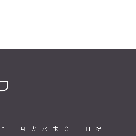
時間
月
火
水
木
金
土
日
祝