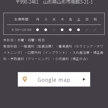
〒990-2461 山形県山形市南館3-21-1
診療時間
月
火
水
木
金
土
日
祝
9:30～18:00
●
●
／
●
●
●
／
／
休診日：水曜・日曜・祝日
取扱科目：一般歯科（虫歯治療）・審美歯科（セラミック・ホワ
イトニング）・口腔外科（インプラント）・入れ歯治療・矯正歯
科・予防歯科（クリーニング）・小児歯科（矯正のみ）
Google map