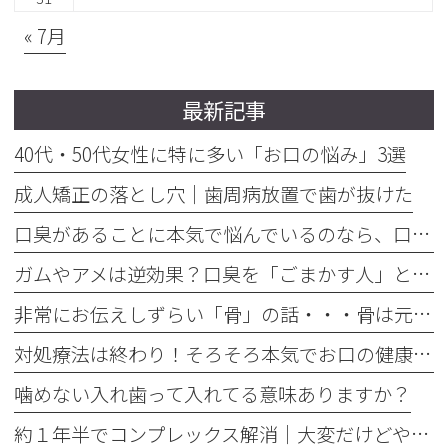
« 7月
最新記事
40代・50代女性に特に多い「お口の悩み」3選
成人矯正の落とし穴｜歯周病放置で歯が抜けた
口臭があることに本気で悩んでいるのなら、口臭を本気で治そう
ガムやアメは逆効果？口臭を「ごまかす人」と「治す人」の決定的な違い
非常にお伝えしずらい「骨」の話・・・骨は元には戻せない？
対処療法は終わり！そろそろ本気でお口の健康とは何かを考えませんか
噛めない入れ歯って入れてる意味ありますか？
約１年半でコンプレックス解消｜大変だけどやって良かった歯の矯正治療