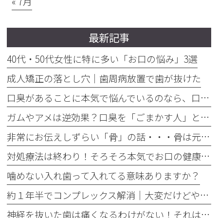
« 7月
最新記事
40代・50代女性に特に多い「お口の悩み」3選
成人矯正の落とし穴｜歯周病放置で歯が抜けた
口臭があることに本気で悩んでいるのなら、口臭を本気で治そう
ガムやアメは逆効果？口臭を「ごまかす人」と「治す人」の決定的な違い
非常にお伝えしずらい「骨」の話・・・骨は元には戻せない？
対処療法は終わり！そろそろ本気でお口の健康とは何かを考えませんか
噛めない入れ歯って入れてる意味ありますか？
約１年半でコンプレックス解消｜大変だけどやって良かった歯の矯正治療
神経を抜いた歯は痛くなるわけがない！それは嘘です