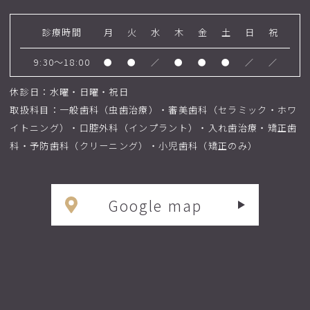
診療時間
月
火
水
木
金
土
日
祝
9:30～18:00
●
●
／
●
●
●
／
／
休診日：水曜・日曜・祝日
取扱科目：一般歯科（虫歯治療）・審美歯科（セラミック・ホワ
イトニング）・口腔外科（インプラント）・入れ歯治療・矯正歯
科・予防歯科（クリーニング）・小児歯科（矯正のみ）
Google map