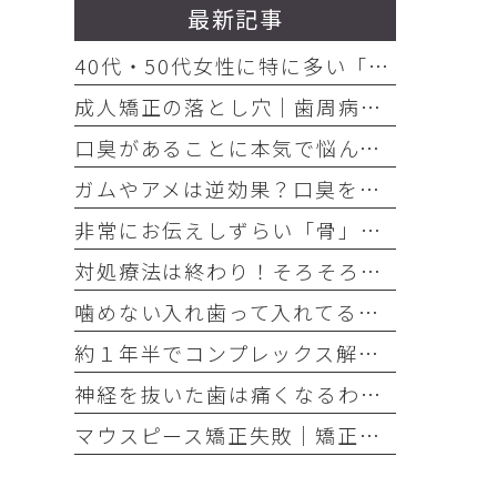
最新記事
40代・50代女性に特に多い「お口の悩み」3選
成人矯正の落とし穴｜歯周病放置で歯が抜けた
口臭があることに本気で悩んでいるのなら、口臭を本気で治そう
ガムやアメは逆効果？口臭を「ごまかす人」と「治す人」の決定的な違い
非常にお伝えしずらい「骨」の話・・・骨は元には戻せない？
対処療法は終わり！そろそろ本気でお口の健康とは何かを考えませんか
噛めない入れ歯って入れてる意味ありますか？
約１年半でコンプレックス解消｜大変だけどやって良かった歯の矯正治療
神経を抜いた歯は痛くなるわけがない！それは嘘です
マウスピース矯正失敗｜矯正したのに後戻り｜最近よく聞くけどそれってなんで？