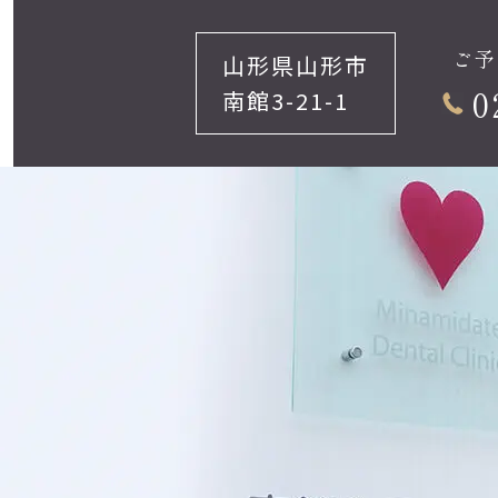
ご予
山形県山形市
0
南館3-21-1