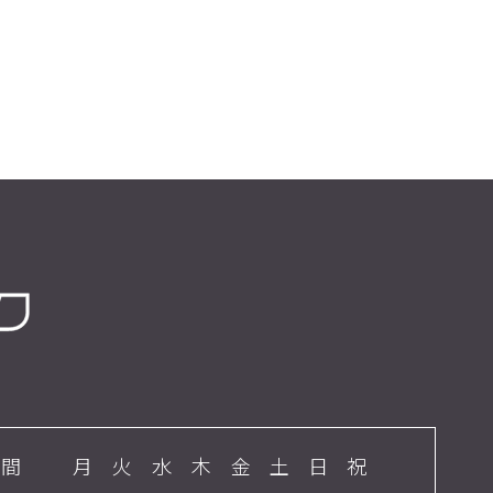
時間
月
火
水
木
金
土
日
祝