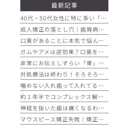
最新記事
40代・50代女性に特に多い「お口の悩み」3選
成人矯正の落とし穴｜歯周病放置で歯が抜けた
口臭があることに本気で悩んでいるのなら、口臭を本気で治そう
ガムやアメは逆効果？口臭を「ごまかす人」と「治す人」の決定的な違い
非常にお伝えしずらい「骨」の話・・・骨は元には戻せない？
対処療法は終わり！そろそろ本気でお口の健康とは何かを考えませんか
噛めない入れ歯って入れてる意味ありますか？
約１年半でコンプレックス解消｜大変だけどやって良かった歯の矯正治療
神経を抜いた歯は痛くなるわけがない！それは嘘です
マウスピース矯正失敗｜矯正したのに後戻り｜最近よく聞くけどそれってなんで？