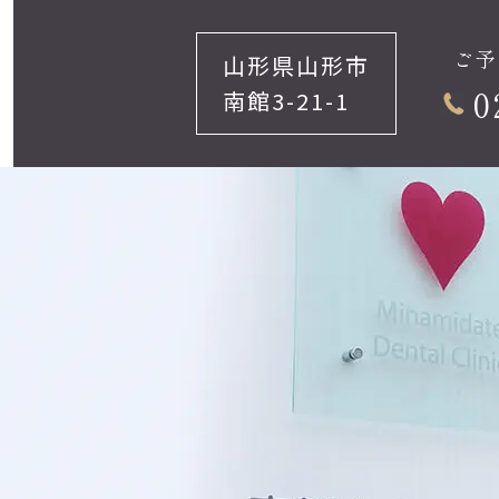
ご予
山形県山形市
0
南館3-21-1