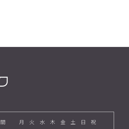
時間
月
火
水
木
金
土
日
祝