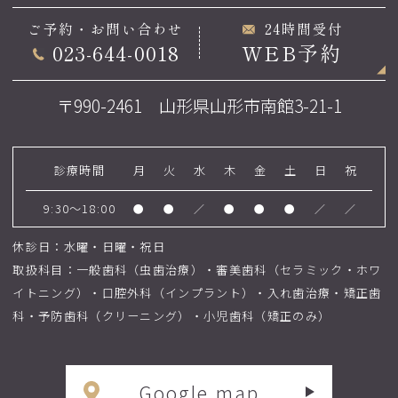
ご予約・お問い合わせ
24時間受付
023-644-0018
WEB予約
〒990-2461 山形県山形市南館3-21-1
診療時間
月
火
水
木
金
土
日
祝
9:30～18:00
●
●
／
●
●
●
／
／
休診日：水曜・日曜・祝日
取扱科目：一般歯科（虫歯治療）・審美歯科（セラミック・ホワ
イトニング）・口腔外科（インプラント）・入れ歯治療・矯正歯
科・予防歯科（クリーニング）・小児歯科（矯正のみ）
Google map