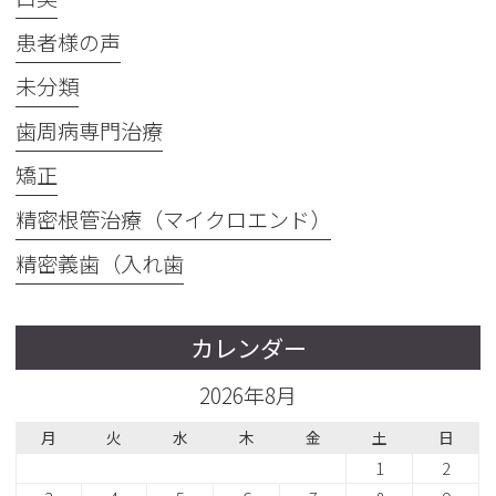
患者様の声
未分類
歯周病専門治療
矯正
精密根管治療（マイクロエンド）
精密義歯（入れ歯
カレンダー
2026年8月
月
火
水
木
金
土
日
1
2