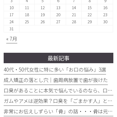
3
4
5
6
7
8
9
10
11
12
13
14
15
16
17
18
19
20
21
22
23
24
25
26
27
28
29
30
31
« 7月
最新記事
40代・50代女性に特に多い「お口の悩み」3選
成人矯正の落とし穴｜歯周病放置で歯が抜けた
口臭があることに本気で悩んでいるのなら、口臭を本気で治そう
ガムやアメは逆効果？口臭を「ごまかす人」と「治す人」の決定的な違い
非常にお伝えしずらい「骨」の話・・・骨は元には戻せない？