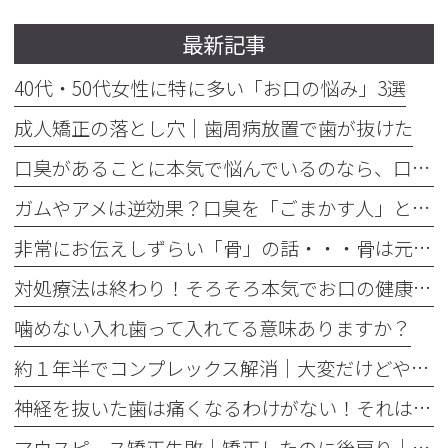
最新記事
40代・50代女性に特に多い「お口の悩み」3選
成人矯正の落とし穴｜歯周病放置で歯が抜けた
口臭があることに本気で悩んでいるのなら、口臭を本気で治そう
ガムやアメは逆効果？口臭を「ごまかす人」と「治す人」の決定的な違い
非常にお伝えしずらい「骨」の話・・・骨は元には戻せない？
対処療法は終わり！そろそろ本気でお口の健康とは何かを考えませんか
噛めない入れ歯って入れてる意味ありますか？
約１年半でコンプレックス解消｜大変だけどやって良かった歯の矯正治療
神経を抜いた歯は痛くなるわけがない！それは嘘です