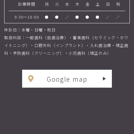
診療時間
月
火
水
木
金
土
日
祝
9:30～18:00
●
●
／
●
●
●
／
／
休診日：水曜・日曜・祝日
取扱科目：一般歯科（虫歯治療）・審美歯科（セラミック・ホワ
イトニング）・口腔外科（インプラント）・入れ歯治療・矯正歯
科・予防歯科（クリーニング）・小児歯科（矯正のみ）
Google map