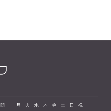
時間
月
火
水
木
金
土
日
祝