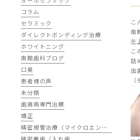
オールセラミック
コラム
こ
セラミック
南
ダイレクトボンディング治療
左
ホワイトニング
こ
南館歯科ブログ
詰
口臭
虫
（
患者様の声
未分類
歯周病専門治療
矯正
精密根管治療（マイクロエンド）
精密義歯（入れ歯