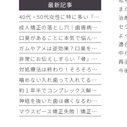
私
最新記事
ま
40代・50代女性に特に多い「お口の悩み」3選
治
セ
成人矯正の落とし穴｜歯周病放置で歯が抜けた
よ
口臭があることに本気で悩んでいるのなら、口臭を本気で治そう
適
ガムやアメは逆効果？口臭を「ごまかす人」と「治す人」の決定的な違い
中
非常にお伝えしずらい「骨」の話・・・骨は元には戻せない？
再
対処療法は終わり！そろそろ本気でお口の健康とは何かを考えませんか
今
噛めない入れ歯って入れてる意味ありますか？
約１年半でコンプレックス解消｜大変だけどやって良かった歯の矯正治療
神経を抜いた歯は痛くなるわけがない！それは嘘です
マウスピース矯正失敗｜矯正したのに後戻り｜最近よく聞くけどそれってなんで？