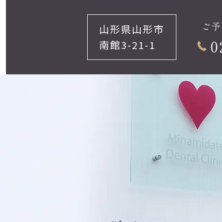
ご予
山形県山形市
0
南館3-21-1