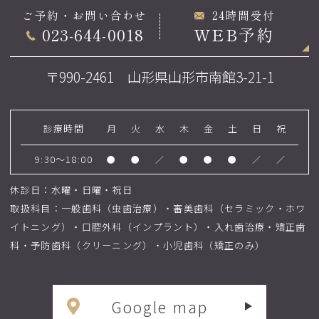
ご予約・お問い合わせ
24時間受付
023-644-0018
WEB予約
〒990-2461 山形県山形市南館3-21-1
診療時間
月
火
水
木
金
土
日
祝
9:30～18:00
●
●
／
●
●
●
／
／
休診日：水曜・日曜・祝日
取扱科目：一般歯科（虫歯治療）・審美歯科（セラミック・ホワ
イトニング）・口腔外科（インプラント）・入れ歯治療・矯正歯
科・予防歯科（クリーニング）・小児歯科（矯正のみ）
Google map