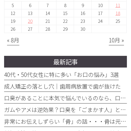
5
6
7
8
9
10
11
12
13
14
15
16
17
18
19
20
21
22
23
24
25
26
27
28
29
30
« 8月
10月 »
最新記事
40代・50代女性に特に多い「お口の悩み」3選
成人矯正の落とし穴｜歯周病放置で歯が抜けた
口臭があることに本気で悩んでいるのなら、口臭を本気で治そう
ガムやアメは逆効果？口臭を「ごまかす人」と「治す人」の決定的な違い
非常にお伝えしずらい「骨」の話・・・骨は元には戻せない？