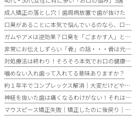
40代・50代女性に特に多い「お口の悩み」3選
成人矯正の落とし穴｜歯周病放置で歯が抜けた
口臭があることに本気で悩んでいるのなら、口臭を本気で治そう
ガムやアメは逆効果？口臭を「ごまかす人」と「治す人」の決定的な違い
非常にお伝えしずらい「骨」の話・・・骨は元には戻せない？
対処療法は終わり！そろそろ本気でお口の健康とは何かを考えませんか
噛めない入れ歯って入れてる意味ありますか？
約１年半でコンプレックス解消｜大変だけどやって良かった歯の矯正治療
神経を抜いた歯は痛くなるわけがない！それは嘘です
マウスピース矯正失敗｜矯正したのに後戻り｜最近よく聞くけどそれってなんで？