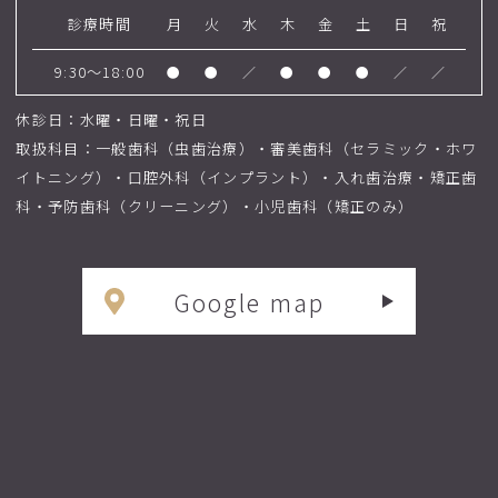
診療時間
月
火
水
木
金
土
日
祝
9:30～18:00
●
●
／
●
●
●
／
／
休診日：水曜・日曜・祝日
取扱科目：一般歯科（虫歯治療）・審美歯科（セラミック・ホワ
イトニング）・口腔外科（インプラント）・入れ歯治療・矯正歯
科・予防歯科（クリーニング）・小児歯科（矯正のみ）
Google map