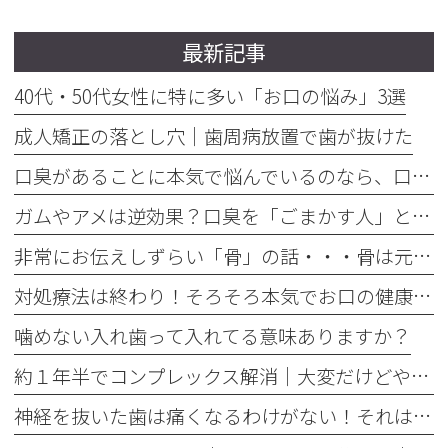
最新記事
40代・50代女性に特に多い「お口の悩み」3選
成人矯正の落とし穴｜歯周病放置で歯が抜けた
口臭があることに本気で悩んでいるのなら、口臭を本気で治そう
ガムやアメは逆効果？口臭を「ごまかす人」と「治す人」の決定的な違い
非常にお伝えしずらい「骨」の話・・・骨は元には戻せない？
対処療法は終わり！そろそろ本気でお口の健康とは何かを考えませんか
噛めない入れ歯って入れてる意味ありますか？
約１年半でコンプレックス解消｜大変だけどやって良かった歯の矯正治療
神経を抜いた歯は痛くなるわけがない！それは嘘です