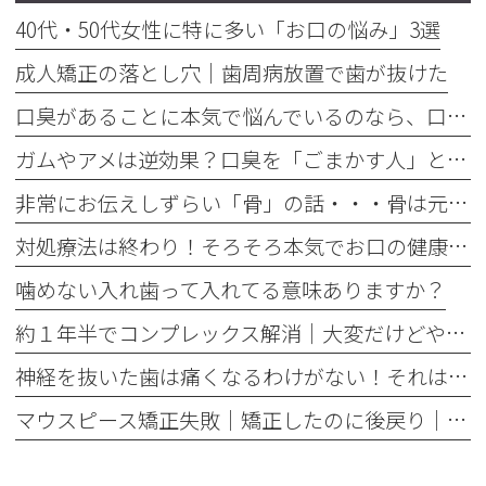
40代・50代女性に特に多い「お口の悩み」3選
成人矯正の落とし穴｜歯周病放置で歯が抜けた
口臭があることに本気で悩んでいるのなら、口臭を本気で治そう
ガムやアメは逆効果？口臭を「ごまかす人」と「治す人」の決定的な違い
非常にお伝えしずらい「骨」の話・・・骨は元には戻せない？
対処療法は終わり！そろそろ本気でお口の健康とは何かを考えませんか
噛めない入れ歯って入れてる意味ありますか？
約１年半でコンプレックス解消｜大変だけどやって良かった歯の矯正治療
神経を抜いた歯は痛くなるわけがない！それは嘘です
マウスピース矯正失敗｜矯正したのに後戻り｜最近よく聞くけどそれってなんで？