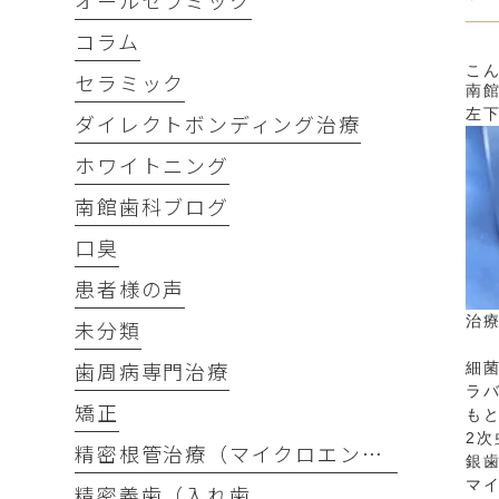
オールセラミック
コラム
こ
セラミック
南
左
ダイレクトボンディング治療
ホワイトニング
南館歯科ブログ
口臭
患者様の声
治
未分類
歯周病専門治療
細
ラ
矯正
も
2
精密根管治療（マイクロエンド）
銀
マ
精密義歯（入れ歯