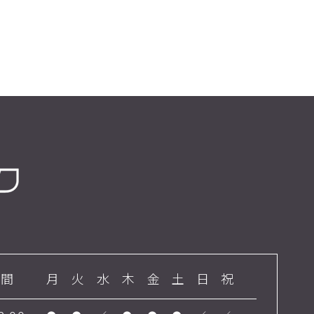
時間
月
火
水
木
金
土
日
祝