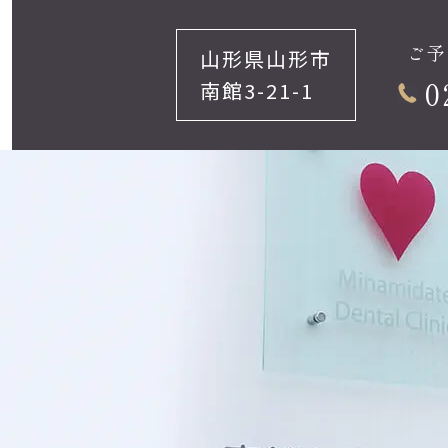
ご予
山形県山形市
0
南館3-21-1