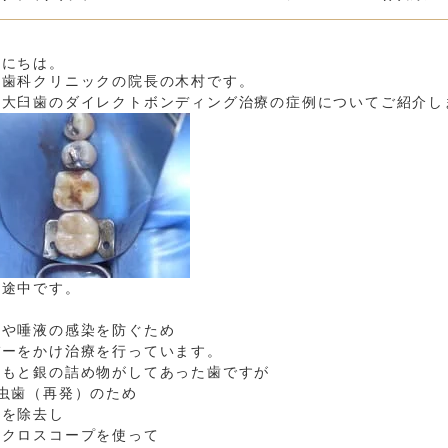
んにちは。
館歯科クリニックの院長の木村です。
下大臼歯のダイレクトボンディング治療の症例についてご紹介し
療途中です。
菌や唾液の感染を防ぐため
バーをかけ治療を行っています。
ともと銀の詰め物がしてあった歯ですが
次虫歯（再発）のため
歯を除去し
イクロスコープを使って