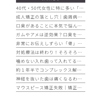
40代・50代女性に特に多い「お口の悩み」3選
成人矯正の落とし穴｜歯周病放置で歯が抜けた
口臭があることに本気で悩んでいるのなら、口臭を本気で治そう
ガムやアメは逆効果？口臭を「ごまかす人」と「治す人」の決定的な違い
非常にお伝えしずらい「骨」の話・・・骨は元には戻せない？
対処療法は終わり！そろそろ本気でお口の健康とは何かを考えませんか
噛めない入れ歯って入れてる意味ありますか？
約１年半でコンプレックス解消｜大変だけどやって良かった歯の矯正治療
神経を抜いた歯は痛くなるわけがない！それは嘘です
マウスピース矯正失敗｜矯正したのに後戻り｜最近よく聞くけどそれってなんで？