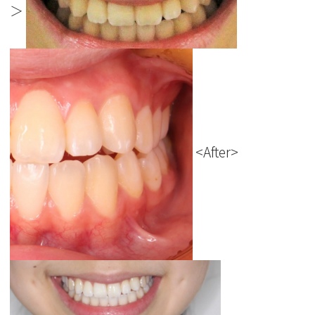
＞
<After>