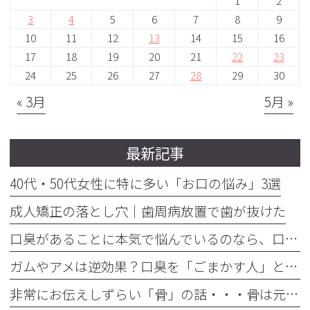
1
2
3
4
5
6
7
8
9
10
11
12
13
14
15
16
17
18
19
20
21
22
23
24
25
26
27
28
29
30
« 3月
5月 »
最新記事
40代・50代女性に特に多い「お口の悩み」3選
成人矯正の落とし穴｜歯周病放置で歯が抜けた
口臭があることに本気で悩んでいるのなら、口臭を本気で治そう
ガムやアメは逆効果？口臭を「ごまかす人」と「治す人」の決定的な違い
非常にお伝えしずらい「骨」の話・・・骨は元には戻せない？