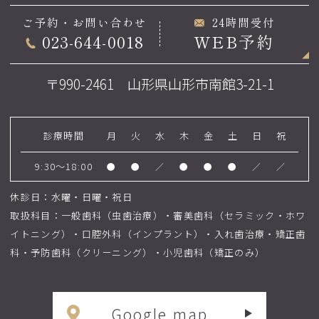
ご予約・お問い合わせ
24時間受付
023-644-0018
WEB予約
〒990-2461 山形県山形市南館3-21-1
診療時間
月
火
水
木
金
土
日
祝
9:30～18:00
●
●
／
●
●
●
／
／
休診日：水曜・日曜・祝日
取扱科目：一般歯科（虫歯治療）・審美歯科（セラミック・ホワ
イトニング）・口腔外科（インプラント）・入れ歯治療・矯正歯
科・予防歯科（クリーニング）・小児歯科（矯正のみ）
Google map