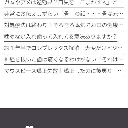
ガムやアメは逆効果？口臭を「ごまかす人」と「治す人」の決定的な違い
非常にお伝えしずらい「骨」の話・・・骨は元には戻せない？
対処療法は終わり！そろそろ本気でお口の健康とは何かを考えませんか
噛めない入れ歯って入れてる意味ありますか？
約１年半でコンプレックス解消｜大変だけどやって良かった歯の矯正治療
神経を抜いた歯は痛くなるわけがない！それは嘘です
マウスピース矯正失敗｜矯正したのに後戻り｜最近よく聞くけどそれってなんで？