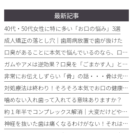
最新記事
40代・50代女性に特に多い「お口の悩み」3選
成人矯正の落とし穴｜歯周病放置で歯が抜けた
口臭があることに本気で悩んでいるのなら、口臭を本気で治そう
ガムやアメは逆効果？口臭を「ごまかす人」と「治す人」の決定的な違い
非常にお伝えしずらい「骨」の話・・・骨は元には戻せない？
対処療法は終わり！そろそろ本気でお口の健康とは何かを考えませんか
噛めない入れ歯って入れてる意味ありますか？
約１年半でコンプレックス解消｜大変だけどやって良かった歯の矯正治療
神経を抜いた歯は痛くなるわけがない！それは嘘です