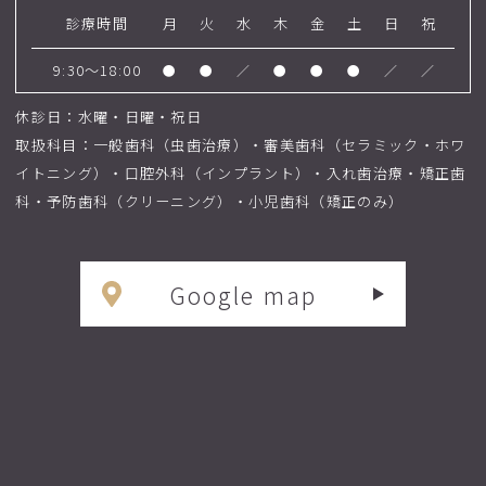
診療時間
月
火
水
木
金
土
日
祝
9:30～18:00
●
●
／
●
●
●
／
／
休診日：水曜・日曜・祝日
取扱科目：一般歯科（虫歯治療）・審美歯科（セラミック・ホワ
イトニング）・口腔外科（インプラント）・入れ歯治療・矯正歯
科・予防歯科（クリーニング）・小児歯科（矯正のみ）
Google map