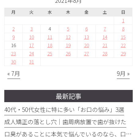
2021年8月
月
火
水
木
金
土
日
1
2
3
4
5
6
7
8
9
10
11
12
13
14
15
16
17
18
19
20
21
22
23
24
25
26
27
28
29
30
31
« 7月
9月 »
最新記事
40代・50代女性に特に多い「お口の悩み」3選
成人矯正の落とし穴｜歯周病放置で歯が抜けた
口臭があることに本気で悩んでいるのなら、口臭を本気で治そう