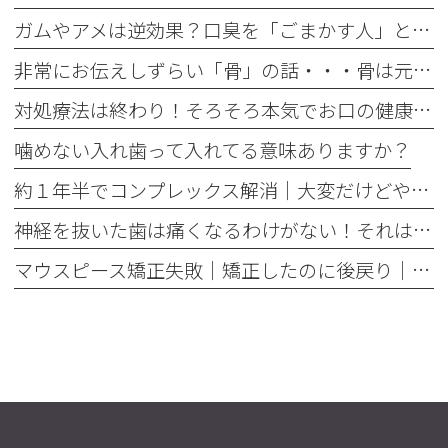
ガムやアメは逆効果？口臭を「ごまかす人」と「治す人」の決定的な違い
非常にお伝えしずらい「骨」の話・・・骨は元には戻せない？
対処療法は終わり！そろそろ本気でお口の健康とは何かを考えませんか
噛めない入れ歯って入れてる意味ありますか？
約１年半でコンプレックス解消｜大変だけどやって良かった歯の矯正治療
神経を抜いた歯は痛くなるわけがない！それは嘘です
マウスピース矯正失敗｜矯正したのに後戻り｜最近よく聞くけどそれってなんで？