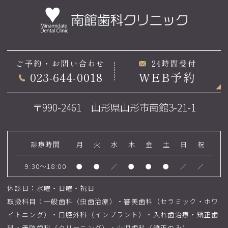
ご予約・お問い合わせ
24時間受付
023-644-0018
WEB予約
〒990-2461 山形県山形市南館3-21-1
診療時間
月
火
水
木
金
土
日
祝
9:30～18:00
●
●
／
●
●
●
／
／
休診日：水曜・日曜・祝日
取扱科目：一般歯科（虫歯治療）・審美歯科（セラミック・ホワ
イトニング）・口腔外科（インプラント）・入れ歯治療・矯正歯
科・予防歯科（クリーニング）・小児歯科（矯正のみ）