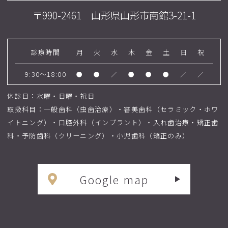
〒990-2461 山形県山形市南館3-21-1
診療時間
月
火
水
木
金
土
日
祝
9:30～18:00
●
●
／
●
●
●
／
／
休診日：水曜・日曜・祝日
取扱科目：一般歯科（虫歯治療）・審美歯科（セラミック・ホワ
イトニング）・口腔外科（インプラント）・入れ歯治療・矯正歯
科・予防歯科（クリーニング）・小児歯科（矯正のみ）
Google map