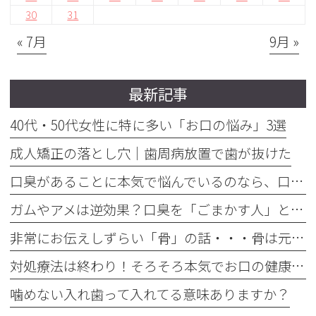
30
31
« 7月
9月 »
最新記事
40代・50代女性に特に多い「お口の悩み」3選
成人矯正の落とし穴｜歯周病放置で歯が抜けた
口臭があることに本気で悩んでいるのなら、口臭を本気で治そう
ガムやアメは逆効果？口臭を「ごまかす人」と「治す人」の決定的な違い
非常にお伝えしずらい「骨」の話・・・骨は元には戻せない？
対処療法は終わり！そろそろ本気でお口の健康とは何かを考えませんか
噛めない入れ歯って入れてる意味ありますか？