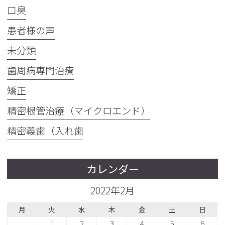
口臭
患者様の声
未分類
歯周病専門治療
矯正
精密根管治療（マイクロエンド）
精密義歯（入れ歯
カレンダー
2022年2月
月
火
水
木
金
土
日
1
2
3
4
5
6