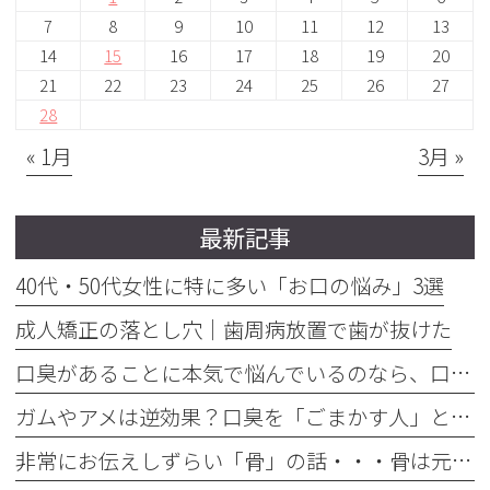
7
8
9
10
11
12
13
14
15
16
17
18
19
20
21
22
23
24
25
26
27
28
« 1月
3月 »
最新記事
40代・50代女性に特に多い「お口の悩み」3選
成人矯正の落とし穴｜歯周病放置で歯が抜けた
口臭があることに本気で悩んでいるのなら、口臭を本気で治そう
ガムやアメは逆効果？口臭を「ごまかす人」と「治す人」の決定的な違い
非常にお伝えしずらい「骨」の話・・・骨は元には戻せない？