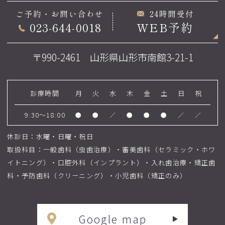
ご予約・お問い合わせ
24時間受付
023-644-0018
WEB予約
〒990-2461 山形県山形市南館3-21-1
診療時間
月
火
水
木
金
土
日
祝
9:30～18:00
●
●
／
●
●
●
／
／
休診日：水曜・日曜・祝日
取扱科目：一般歯科（虫歯治療）・審美歯科（セラミック・ホワ
イトニング）・口腔外科（インプラント）・入れ歯治療・矯正歯
科・予防歯科（クリーニング）・小児歯科（矯正のみ）
Google map