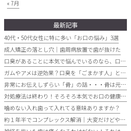
« 7月
最新記事
40代・50代女性に特に多い「お口の悩み」3選
成人矯正の落とし穴｜歯周病放置で歯が抜けた
口臭があることに本気で悩んでいるのなら、口臭を本気で治そう
ガムやアメは逆効果？口臭を「ごまかす人」と「治す人」の決定的な違い
非常にお伝えしずらい「骨」の話・・・骨は元には戻せない？
対処療法は終わり！そろそろ本気でお口の健康とは何かを考えませんか
噛めない入れ歯って入れてる意味ありますか？
約１年半でコンプレックス解消｜大変だけどやって良かった歯の矯正治療