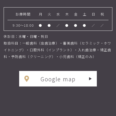
診療時間
月
火
水
木
金
土
日
祝
9:30～18:00
●
●
／
●
●
●
／
／
休診日：水曜・日曜・祝日
取扱科目：一般歯科（虫歯治療）・審美歯科（セラミック・ホワ
イトニング）・口腔外科（インプラント）・入れ歯治療・矯正歯
科・予防歯科（クリーニング）・小児歯科（矯正のみ）
Google map