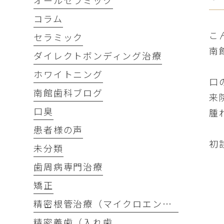
オールセラミック
コラム
こ
セラミック
南
ダイレクトボンディング治療
ホワイトニング
口
南館歯科ブログ
来
口臭
腫
患者様の声
初
未分類
歯周病専門治療
矯正
精密根管治療（マイクロエンド）
精密義歯（入れ歯