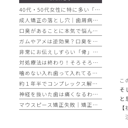
40代・50代女性に特に多い「お口の悩み」3選
成人矯正の落とし穴｜歯周病放置で歯が抜けた
口臭があることに本気で悩んでいるのなら、口臭を本気で治そう
ガムやアメは逆効果？口臭を「ごまかす人」と「治す人」の決定的な違い
非常にお伝えしずらい「骨」の話・・・骨は元には戻せない？
対処療法は終わり！そろそろ本気でお口の健康とは何かを考えませんか
噛めない入れ歯って入れてる意味ありますか？
こ
約１年半でコンプレックス解消｜大変だけどやって良かった歯の矯正治療
そ
神経を抜いた歯は痛くなるわけがない！それは嘘です
と
マウスピース矯正失敗｜矯正したのに後戻り｜最近よく聞くけどそれってなんで？
【
注