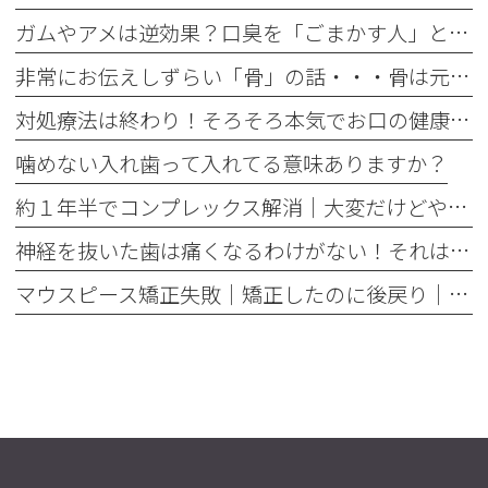
ガムやアメは逆効果？口臭を「ごまかす人」と「治す人」の決定的な違い
非常にお伝えしずらい「骨」の話・・・骨は元には戻せない？
対処療法は終わり！そろそろ本気でお口の健康とは何かを考えませんか
噛めない入れ歯って入れてる意味ありますか？
約１年半でコンプレックス解消｜大変だけどやって良かった歯の矯正治療
神経を抜いた歯は痛くなるわけがない！それは嘘です
マウスピース矯正失敗｜矯正したのに後戻り｜最近よく聞くけどそれってなんで？