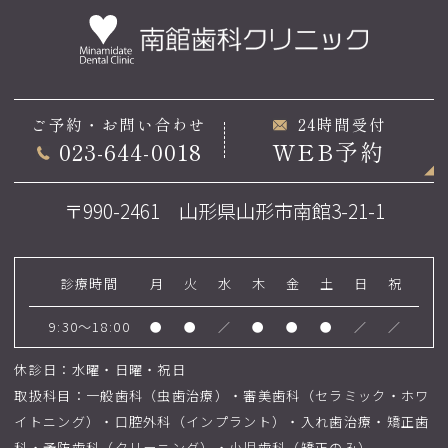
ご予約・お問い合わせ
24時間受付
023-644-0018
WEB予約
〒990-2461 山形県山形市南館3-21-1
診療時間
月
火
水
木
金
土
日
祝
9:30～18:00
●
●
／
●
●
●
／
／
休診日：水曜・日曜・祝日
取扱科目：一般歯科（虫歯治療）・審美歯科（セラミック・ホワ
イトニング）・口腔外科（インプラント）・入れ歯治療・矯正歯
科・予防歯科（クリーニング）・小児歯科（矯正のみ）