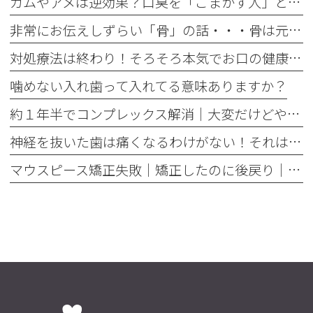
ガムやアメは逆効果？口臭を「ごまかす人」と「治す人」の決定的な違い
非常にお伝えしずらい「骨」の話・・・骨は元には戻せない？
対処療法は終わり！そろそろ本気でお口の健康とは何かを考えませんか
噛めない入れ歯って入れてる意味ありますか？
約１年半でコンプレックス解消｜大変だけどやって良かった歯の矯正治療
神経を抜いた歯は痛くなるわけがない！それは嘘です
マウスピース矯正失敗｜矯正したのに後戻り｜最近よく聞くけどそれってなんで？