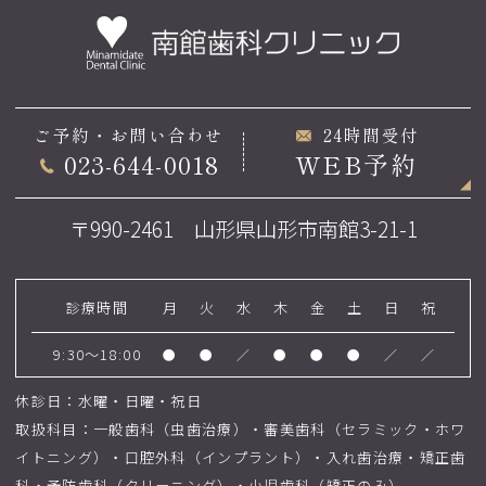
ご予約・お問い合わせ
24時間受付
023-644-0018
WEB予約
〒990-2461 山形県山形市南館3-21-1
診療時間
月
火
水
木
金
土
日
祝
9:30～18:00
●
●
／
●
●
●
／
／
休診日：水曜・日曜・祝日
取扱科目：一般歯科（虫歯治療）・審美歯科（セラミック・ホワ
イトニング）・口腔外科（インプラント）・入れ歯治療・矯正歯
科・予防歯科（クリーニング）・小児歯科（矯正のみ）