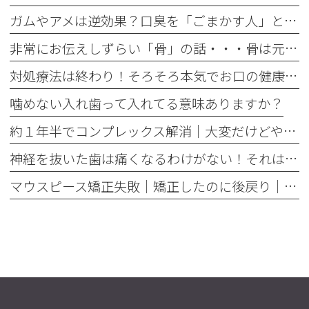
ガムやアメは逆効果？口臭を「ごまかす人」と「治す人」の決定的な違い
非常にお伝えしずらい「骨」の話・・・骨は元には戻せない？
対処療法は終わり！そろそろ本気でお口の健康とは何かを考えませんか
噛めない入れ歯って入れてる意味ありますか？
約１年半でコンプレックス解消｜大変だけどやって良かった歯の矯正治療
神経を抜いた歯は痛くなるわけがない！それは嘘です
マウスピース矯正失敗｜矯正したのに後戻り｜最近よく聞くけどそれってなんで？