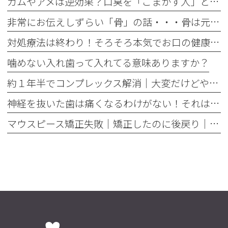
ガムやアメは逆効果？口臭を「ごまかす人」と「治す人」の決定的な違い
非常にお伝えしずらい「骨」の話・・・骨は元には戻せない？
対処療法は終わり！そろそろ本気でお口の健康とは何かを考えませんか
噛めない入れ歯って入れてる意味ありますか？
約１年半でコンプレックス解消｜大変だけどやって良かった歯の矯正治療
神経を抜いた歯は痛くなるわけがない！それは嘘です
マウスピース矯正失敗｜矯正したのに後戻り｜最近よく聞くけどそれってなんで？