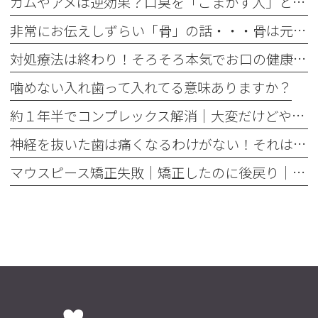
ガムやアメは逆効果？口臭を「ごまかす人」と「治す人」の決定的な違い
非常にお伝えしずらい「骨」の話・・・骨は元には戻せない？
対処療法は終わり！そろそろ本気でお口の健康とは何かを考えませんか
噛めない入れ歯って入れてる意味ありますか？
約１年半でコンプレックス解消｜大変だけどやって良かった歯の矯正治療
神経を抜いた歯は痛くなるわけがない！それは嘘です
マウスピース矯正失敗｜矯正したのに後戻り｜最近よく聞くけどそれってなんで？