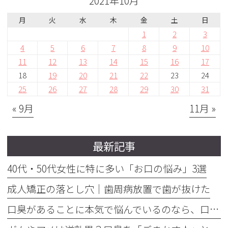
2021年10月
月
火
水
木
金
土
日
1
2
3
4
5
6
7
8
9
10
11
12
13
14
15
16
17
18
19
20
21
22
23
24
25
26
27
28
29
30
31
« 9月
11月 »
最新記事
40代・50代女性に特に多い「お口の悩み」3選
成人矯正の落とし穴｜歯周病放置で歯が抜けた
口臭があることに本気で悩んでいるのなら、口臭を本気で治そう