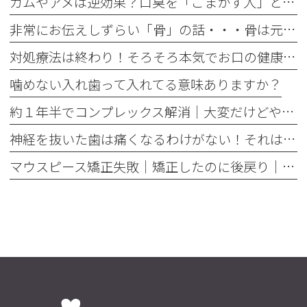
ガムやアメは逆効果？口臭を「ごまかす人」と「治す人」の決定的な違い
非常にお伝えしずらい「骨」の話・・・骨は元には戻せない？
対処療法は終わり！そろそろ本気でお口の健康とは何かを考えませんか
噛めない入れ歯って入れてる意味ありますか？
約１年半でコンプレックス解消｜大変だけどやって良かった歯の矯正治療
神経を抜いた歯は痛くなるわけがない！それは嘘です
マウスピース矯正失敗｜矯正したのに後戻り｜最近よく聞くけどそれってなんで？