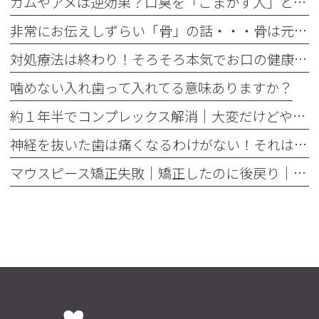
ガムやアメは逆効果？口臭を「ごまかす人」と「治す人」の決定的な違い
非常にお伝えしずらい「骨」の話・・・骨は元には戻せない？
対処療法は終わり！そろそろ本気でお口の健康とは何かを考えませんか
噛めない入れ歯って入れてる意味ありますか？
約１年半でコンプレックス解消｜大変だけどやって良かった歯の矯正治療
神経を抜いた歯は痛くなるわけがない！それは嘘です
マウスピース矯正失敗｜矯正したのに後戻り｜最近よく聞くけどそれってなんで？