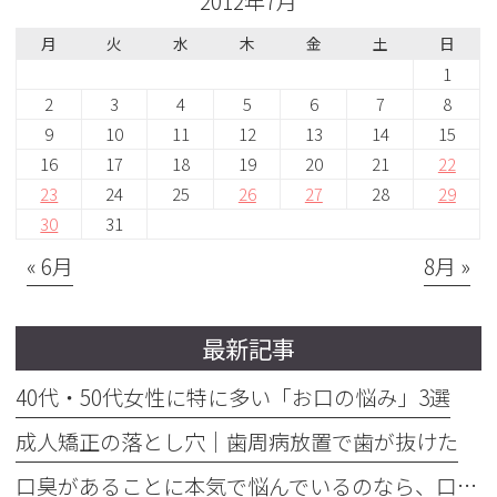
2012年7月
月
火
水
木
金
土
日
1
2
3
4
5
6
7
8
9
10
11
12
13
14
15
16
17
18
19
20
21
22
23
24
25
26
27
28
29
30
31
« 6月
8月 »
最新記事
40代・50代女性に特に多い「お口の悩み」3選
成人矯正の落とし穴｜歯周病放置で歯が抜けた
口臭があることに本気で悩んでいるのなら、口臭を本気で治そう