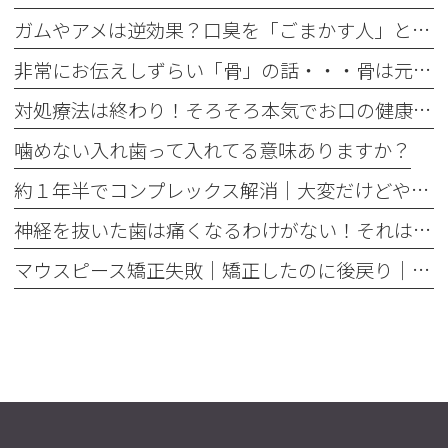
ガムやアメは逆効果？口臭を「ごまかす人」と「治す人」の決定的な違い
非常にお伝えしずらい「骨」の話・・・骨は元には戻せない？
対処療法は終わり！そろそろ本気でお口の健康とは何かを考えませんか
噛めない入れ歯って入れてる意味ありますか？
約１年半でコンプレックス解消｜大変だけどやって良かった歯の矯正治療
神経を抜いた歯は痛くなるわけがない！それは嘘です
マウスピース矯正失敗｜矯正したのに後戻り｜最近よく聞くけどそれってなんで？