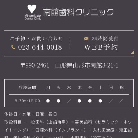
ご予約・お問い合わせ
24時間受付
023-644-0018
WEB予約
〒990-2461 山形県山形市南館3-21-1
診療時間
月
火
水
木
金
土
日
祝
9:30～18:00
●
●
／
●
●
●
／
／
休診日：水曜・日曜・祝日
取扱科目：一般歯科（虫歯治療）・審美歯科（セラミック・ホワ
イトニング）・口腔外科（インプラント）・入れ歯治療・矯正歯
科・予防歯科（クリーニング）・小児歯科（矯正のみ）