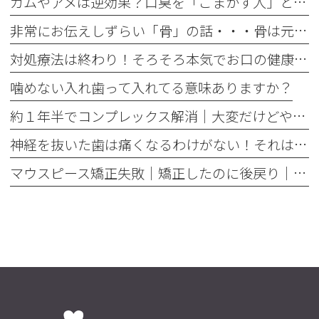
ガムやアメは逆効果？口臭を「ごまかす人」と「治す人」の決定的な違い
非常にお伝えしずらい「骨」の話・・・骨は元には戻せない？
対処療法は終わり！そろそろ本気でお口の健康とは何かを考えませんか
噛めない入れ歯って入れてる意味ありますか？
約１年半でコンプレックス解消｜大変だけどやって良かった歯の矯正治療
神経を抜いた歯は痛くなるわけがない！それは嘘です
マウスピース矯正失敗｜矯正したのに後戻り｜最近よく聞くけどそれってなんで？