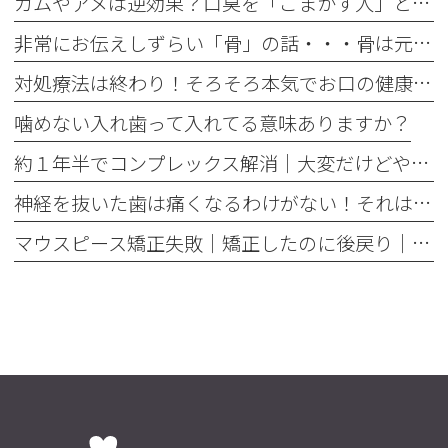
ガムやアメは逆効果？口臭を「ごまかす人」と「治す人」の決定的な違い
非常にお伝えしずらい「骨」の話・・・骨は元には戻せない？
対処療法は終わり！そろそろ本気でお口の健康とは何かを考えませんか
噛めない入れ歯って入れてる意味ありますか？
約１年半でコンプレックス解消｜大変だけどやって良かった歯の矯正治療
神経を抜いた歯は痛くなるわけがない！それは嘘です
マウスピース矯正失敗｜矯正したのに後戻り｜最近よく聞くけどそれってなんで？